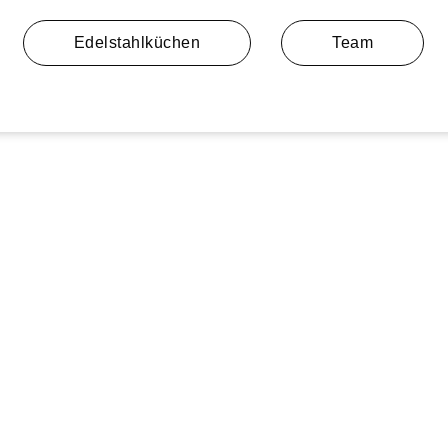
Edelstahlküchen
Team
r hohe Loft